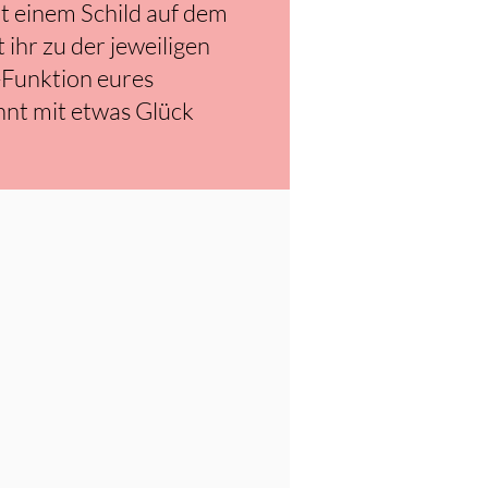
it einem Schild auf dem
 ihr zu der jeweiligen
-Funktion eures
nnt mit etwas Glück