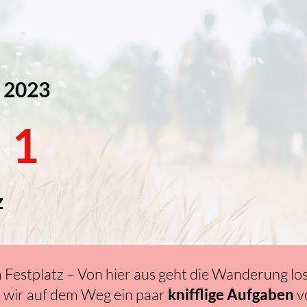
 2023
n 1
z
 Festplatz – Von hier aus geht die Wanderung lo
 wir auf dem Weg ein paar
knifflige Aufgaben
vo